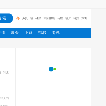
鼻托
镜
硅胶
太阳眼镜
马鞍
镜片
科技
深圳
眼镜
PVC
行情
展会
下载
招聘
专题
对比
后3天内