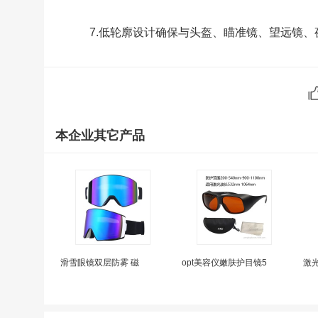
7.低轮廓设计确保与头盔、瞄准镜、望远镜、
本企业其它产品
滑雪眼镜双层防雾 磁
opt美容仪嫩肤护目镜5
激光