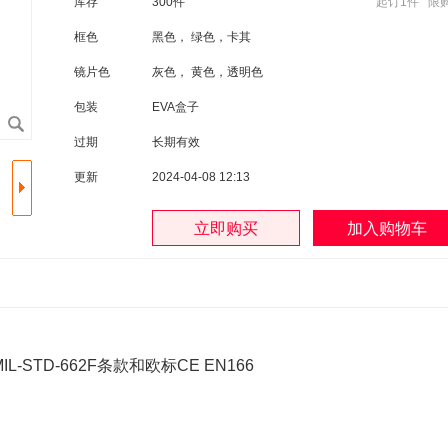
库存
300件
起订1件 限购
框色
黑色， 绿色，卡其
镜片色
灰色， 黄色，透明色
包装
EVA盒子
过期
长期有效
更新
2024-04-08 12:13
IL-STD-662F条款和欧标CE EN166