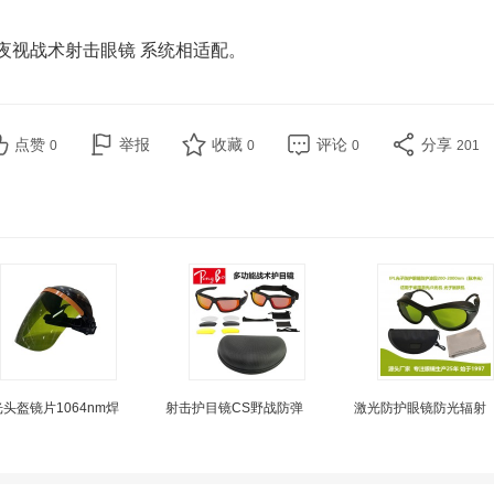
夜视战术射击眼镜 系统相适配。
点赞
举报
收藏
评论
分享
0
0
0
201
头盔镜片1064nm焊
射击护目镜CS野战防弹
激光防护眼镜防光辐射