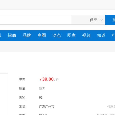
讯
招商
品牌
商圈
动态
图库
视频
知道
39.00
单价
￥
/ 件
销量
暂无
浏览
61
发货
广东广州市
付款