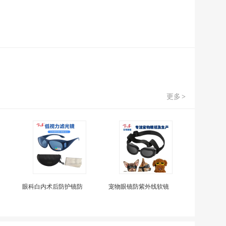
更多
>
眼科白内术后防护镜防
宠物眼镜防紫外线软镜