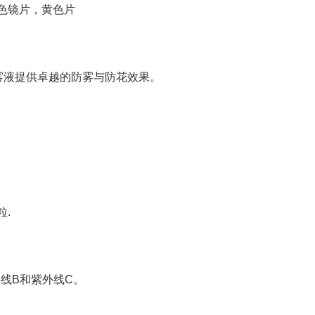
色镜片，黄色片
防雾液提供卓越的防雾与防花效果。
粒.
外线B和紫外线C。