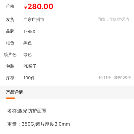
280.00
价格
￥
发货
广东广州市
预售，付款后5天内
品牌
T-REX
框色
黑色
镜片色
绿色
包装
PE袋子
库存
100
件
起订1件 限购100件
产品详情
名称:激光防护面罩
重量：350G,镜片厚度3.0mm