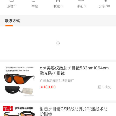
点赞
1
举报
收藏
0
评论
0
分享
30
联系方式
opt美容仪嫩肤护目镜532nm1064nm
激光防护眼镜
广州市花都区彭博眼镜厂
￥180.00
0成交
射击护目镜CS野战防弹片军迷战术防
护眼镜